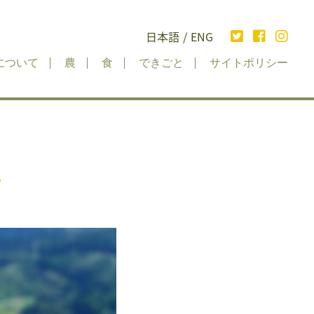
日本語
/
ENG
について
農
食
できごと
サイトポリシー
1