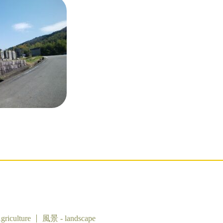
riculture
風景 - landscape