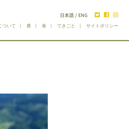
日本語
/
ENG
について
農
食
できごと
サイトポリシー